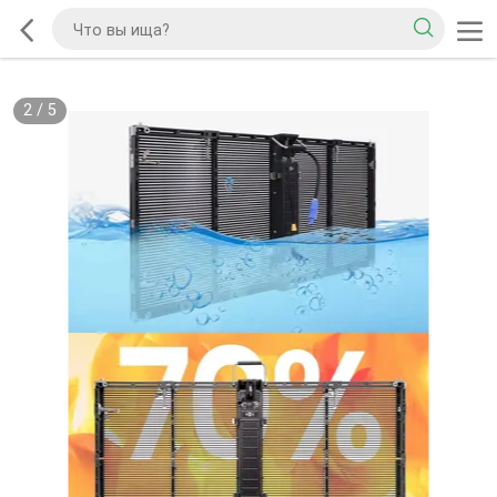
2
/
5