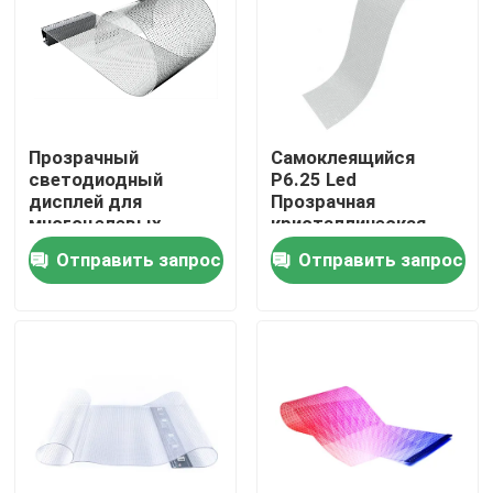
Прозрачный
Самоклеящийся
светодиодный
P6.25 Led
дисплей для
Прозрачная
многоцелевых
кристаллическая
торговых центров
пленка дисплейная
Отправить запрос
Отправить запрос
панель Для стекла
гибкая
ламинированная
электронная
Домой
рекламная экраны
Продукты
Видеозаписи