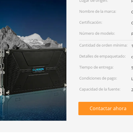
Lugar de origen:
Nombre de la marca:
Certificación:
Número de modelo:
Cantidad de orden mínima:
Detalles de empaquetado:
Tiempo de entrega:
5
Condiciones de pago:
Capacidad de la fuente:
Contactar ahora