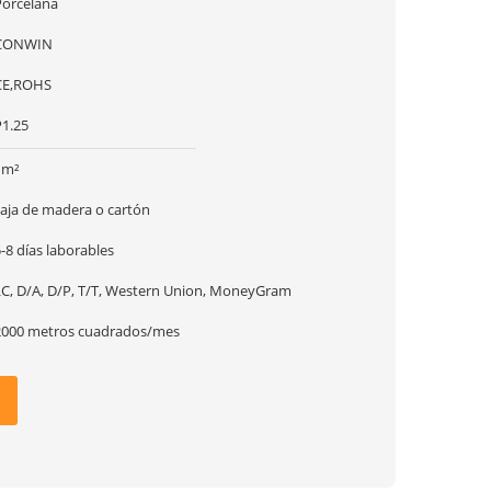
Porcelana
CONWIN
CE,ROHS
P1.25
1m²
caja de madera o cartón
-8 días laborables
LC, D/A, D/P, T/T, Western Union, MoneyGram
2000 metros cuadrados/mes