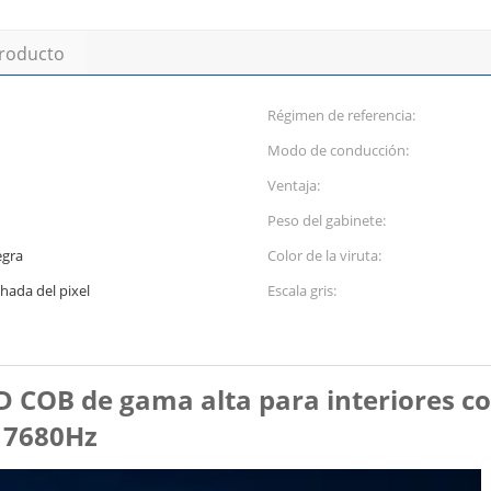
producto
Régimen de referencia:
Modo de conducción:
Ventaja:
Peso del gabinete:
gra
Color de la viruta:
chada del pixel
Escala gris:
 COB de gama alta para interiores con
 7680Hz