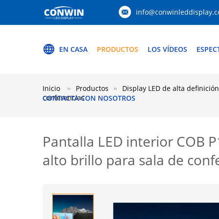
info@conwinleddisplay.
EN CASA
PRODUCTOS
LOS VÍDEOS
ESPEC
Inicio
Productos
Display LED de alta definición
conferencias
CONTACTA CON NOSOTROS
Pantalla LED interior COB P
alto brillo para sala de con