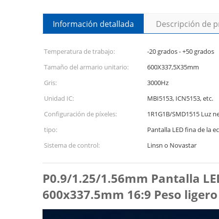
Información detallada
Descripción de 
Temperatura de trabajo:
-20 grados - +50 grados
Tamaño del armario unitario:
600X337,5X35mm
Gris:
3000Hz
Unidad IC:
MBI5153, ICN5153, etc.
Configuración de píxeles:
1R1G1B/SMD1515 Luz ne
tipo:
Pantalla LED fina de la e
Sistema de control:
Linsn o Novastar
P0.9/1.25/1.56mm Pantalla LED
600x337.5mm 16:9 Peso ligero