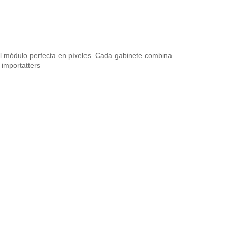
del módulo perfecta en píxeles. Cada gabinete combina
 importa
tters