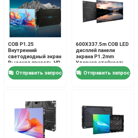
COB P1.25
600X337.5m COB LED
Внутренний
дисплей панели
светодиодный экран
экрана P1.2mm
Высокая яркость HD
Ударная стойкость
Внутренний
Отправить запрос
Отправить запрос
видеостенный
панель
светодиодный экран
для конференц-зала
Домой
Продукты
Видеозаписи