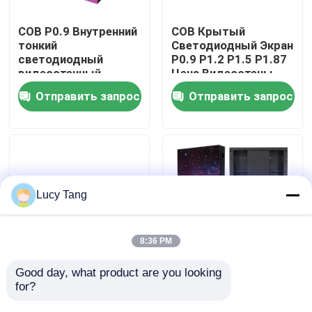
COB P0.9 Внутренний
COB Крытый
VR-шоу
тонкий
Светодиодный Экран
светодиодный
P0.9 P1.2 P1.5 P1.87
видеостенный
Цена Видеостены
О нас
дисплей, Внутренние
Светодиодный
Отправить запрос
Отправить запрос
светодиодные
Дисплей Крытый
экраны 3 года 320 X
Светодиодный Экран
Экскурсия по заводу
160 мм,320 X 160 мм
COB
Контроль качества
Lucy Tang
Свяжитесь с нами
8:36 PM
Новости
Good day, what product are you looking 
7680Hz VFX VR VP XR
3D Сценический
for?
Studio Виртуальная
Танцевальный Пол
продукция LED Wall
Панельный Дисплей
Запросите цитату