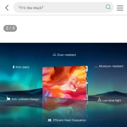
2
/
4