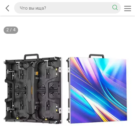
2
/
4