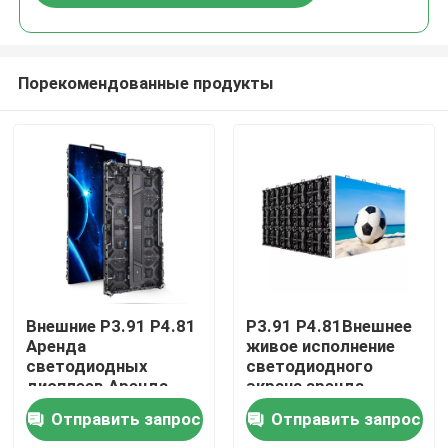
Порекомендованные продукты
Домой
Внешние P3.91 P4.81
P3.91 P4.81Внешнее
Аренда
живое исполнение
светодиодных
светодиодного
Продукты
дисплеев Аренда
экрана аренда
светодиодных
светодиодного
Отправить запрос
Отправить запрос
дисплеев
дисплея
Видеозаписи
Сценальные
водонепроницаемая