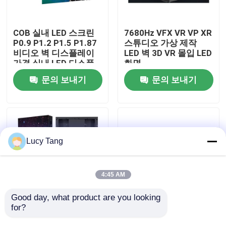
VR 쇼
COB 실내 LED 스크린
7680Hz VFX VR VP XR
P0.9 P1.2 P1.5 P1.87
스튜디오 가상 제작
비디오 벽 디스플레이
LED 벽 3D VR 몰입 LED
우리 에 관한 것
가격 실내 LED 디스플
화면
레이 LED Cob 스크린
문의 보내기
문의 보내기
공장 투어
품질 관리
Lucy Tang
저희와 연락
4:45 AM
뉴스
Good day, what product are you looking 
for?
3D 스테이지 댄스 플로
방수성 COB 실내 소 픽
어 패널 디스플레이 인
셀 피치 P0.6 P0.7 P0.9
인용 을 요청 하십시오