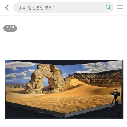
2
/
5