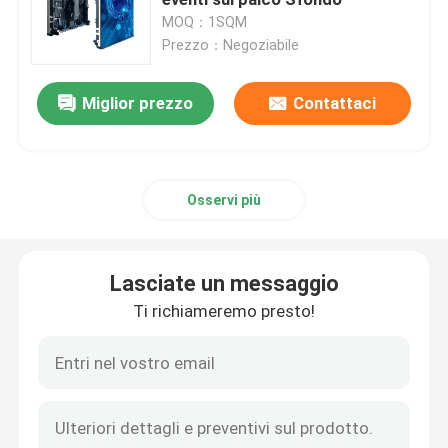
MOQ：1SQM
Prezzo：Negoziabile
Display HD LED
Miglior prezzo
Contattaci
Esposizione principale pubblicità all'aperto
Esposizione di LED locativa all'aperto
Osservi più
Esposizione di LED locativa dell'interno
Lasciate un messaggio
Cartellone led da esterno
Ti richiameremo presto!
Parete video a led per interni
Schermo dello stadio LED