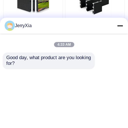
Installazione
LED Ticker Indoor LED
JerryXia
permanente per interni
Video Wall Front
LED Video Wall
Magnetic Service
320X160mm LED
3840hz Tasso di
4:33 AM
Modulo Pannello
aggiornamento
Miglior prezzo
Miglior prezzo
3840Hz
Good day, what product are you looking 
for?
Contattaci
Contattaci
Osservi più
Casa
Circa noi
Contattaci
Desktop Site
Mappa del sito
politica sulla riservatezza