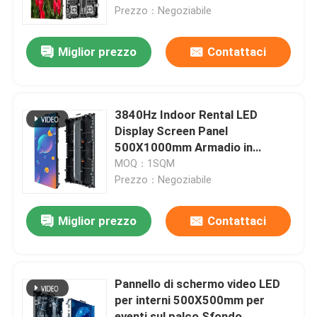
Prezzo：Negoziabile
Spettacolo VR
Miglior prezzo
Contattaci
Su di noi
3840Hz Indoor Rental LED
Visita alla fabbrica
Display Screen Panel
500X1000mm Armadio in
alluminio
MOQ：1SQM
Controllo della qualità
Prezzo：Negoziabile
Contattaci
Miglior prezzo
Contattaci
Notizie
Pannello di schermo video LED
per interni 500X500mm per
Chiedi un preventivo
eventi sul palco Sfondo