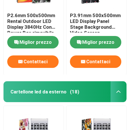
P2.6mm 500x500mm
P3.91mm 500x500mm
Rental Outdoor LED
LED Display Panel
Display 3840Hz Con
Stage Background
Power Box rimovibile
Video Screen
Miglior prezzo
Miglior prezzo
Contattaci
Contattaci
Cartellone led da esterno
(18)