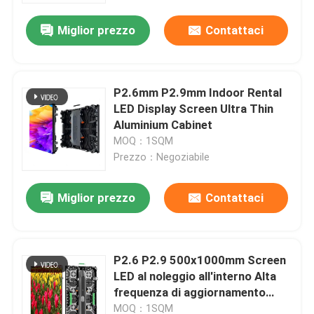
Miglior prezzo
Contattaci
P2.6mm P2.9mm Indoor Rental
LED Display Screen Ultra Thin
Aluminium Cabinet
MOQ：1SQM
Prezzo：Negoziabile
Miglior prezzo
Contattaci
Casa.
P2.6 P2.9 500x1000mm Screen
Prodotti
LED al noleggio all'interno Alta
frequenza di aggiornamento
Nessun lampeggio
Video
MOQ：1SQM