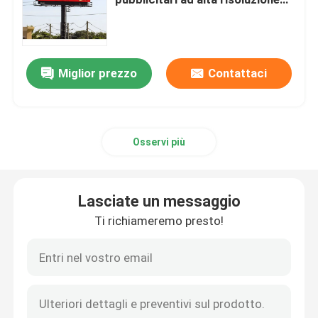
Installazione fissa P6 P8 P10
LED Giant Screen
Display HD LED
Miglior prezzo
Contattaci
Esposizione principale pubblicità all'aperto
Esposizione di LED locativa all'aperto
Osservi più
Esposizione di LED locativa dell'interno
Lasciate un messaggio
Cartellone led da esterno
Ti richiameremo presto!
Parete video a led per interni
Schermo dello stadio LED