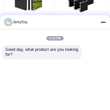
Installazione
LED Ticker Indoor LED
JerryXia
permanente per interni
Video Wall Front
LED Video Wall
Magnetic Service
320X160mm LED
3840hz Tasso di
6:18 PM
Modulo Pannello
aggiornamento
Miglior prezzo
Miglior prezzo
3840Hz
Good day, what product are you looking 
for?
Contattaci
Contattaci
Osservi più
Casa
Circa noi
Contattaci
Desktop Site
Mappa del sito
politica sulla riservatezza