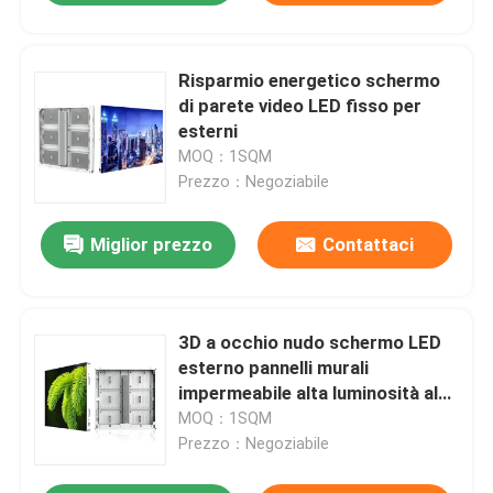
Risparmio energetico schermo
di parete video LED fisso per
esterni
MOQ：1SQM
Prezzo：Negoziabile
Miglior prezzo
Contattaci
3D a occhio nudo schermo LED
esterno pannelli murali
impermeabile alta luminosità alta
rinfrescamento
MOQ：1SQM
Prezzo：Negoziabile