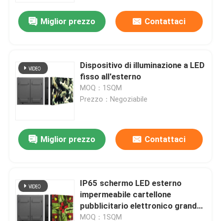
Miglior prezzo
Contattaci
Dispositivo di illuminazione a LED
fisso all'esterno
MOQ：1SQM
Prezzo：Negoziabile
Miglior prezzo
Contattaci
Casa.
IP65 schermo LED esterno
Prodotti
impermeabile cartellone
pubblicitario elettronico grande
tabellone LED
Video
MOQ：1SQM