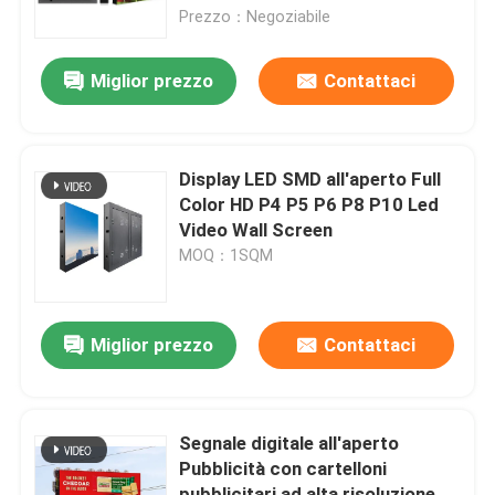
Prezzo：Negoziabile
Spettacolo VR
Miglior prezzo
Contattaci
Su di noi
Display LED SMD all'aperto Full
Visita alla fabbrica
Color HD P4 P5 P6 P8 P10 Led
Video Wall Screen
MOQ：1SQM
Controllo della qualità
Contattaci
Miglior prezzo
Contattaci
Notizie
Segnale digitale all'aperto
Pubblicità con cartelloni
Chiedi un preventivo
pubblicitari ad alta risoluzione