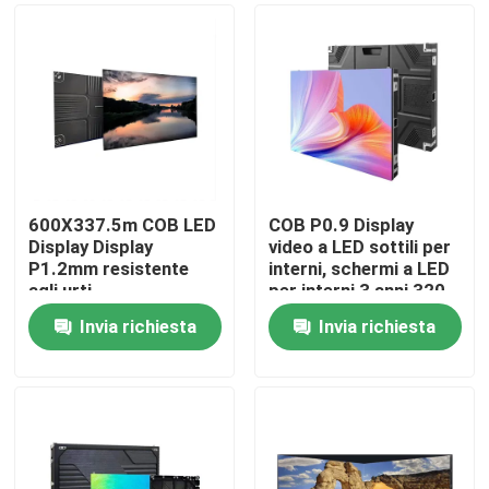
600X337.5m COB LED
COB P0.9 Display
Display Display
video a LED sottili per
P1.2mm resistente
interni, schermi a LED
agli urti
per interni 3 anni 320
X 160 MM,320 X 160
Invia richiesta
Invia richiesta
MM
Casa.
Prodotti
Video