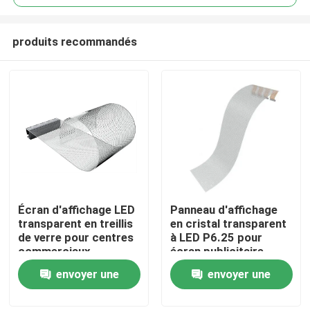
produits recommandés
Écran d'affichage LED
Panneau d'affichage
À la maison
transparent en treillis
en cristal transparent
de verre pour centres
à LED P6.25 pour
commerciaux
écran publicitaire
Produits
polyvalent
électronique à lamina­
envoyer une
envoyer une
tion flexible
demande
demande
Vidéos