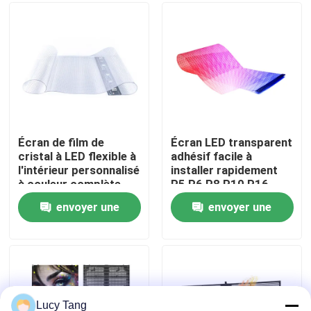
Le spectacle VR
À propos de nous
Visite de l'usine
Écran de film de
Écran LED transparent
cristal à LED flexible à
adhésif facile à
l'intérieur personnalisé
installer rapidement
Contrôle de la qualité
à couleur complète
P5 P6 P8 P10 P16
affichage flexible à
P20 Affichage de film
envoyer une
envoyer une
LED transparent
LED transparent
Nous contacter
flexible
demande
demande
Nouvelles
Demandez un devis
Lucy Tang