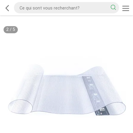
2
/
5