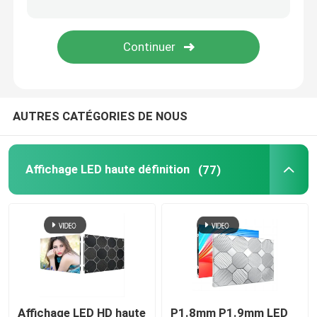
Écran à LED transparent
Écran à mailles LED
AUTRES CATÉGORIES DE NOUS
Affichage d'écran flexible de LED
signes menés extérieurs
Affichage LED haute définition
(77)
Éclairage extérieur à LED
Écran créatif d'affichage à LED
Affichage LED HD haute
P1.8mm P1.9mm LED