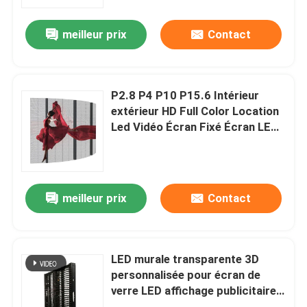
meilleur prix
Contact
Le spectacle VR
À propos de nous
P2.8 P4 P10 P15.6 Intérieur
extérieur HD Full Color Location
Visite de l'usine
Led Vidéo Écran Fixé Écran LED
en verre transparent
Contrôle de la qualité
meilleur prix
Contact
Nous contacter
Nouvelles
LED murale transparente 3D
personnalisée pour écran de
verre LED affichage publicitaire
Demandez un devis
transparent intérieur affichage