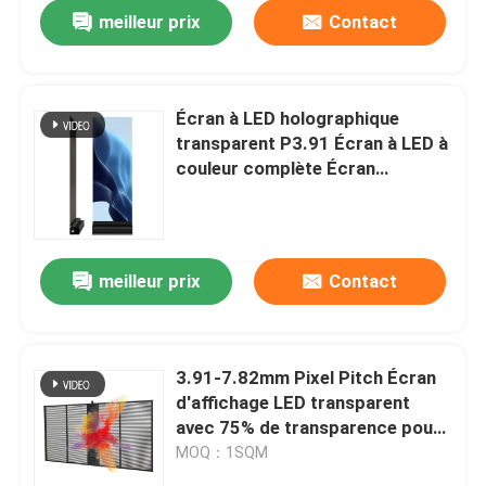
meilleur prix
Contact
Écran à LED holographique
transparent P3.91 Écran à LED à
couleur complète Écran
d'affichage à LED holographique
invisible
meilleur prix
Contact
À la maison
3.91-7.82mm Pixel Pitch Écran
d'affichage LED transparent
Produits
avec 75% de transparence pour
une distance de vision de 5 à 100
MOQ：1SQM
m
Vidéos