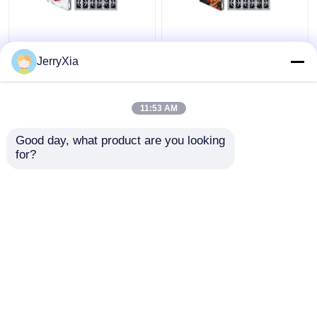
Service avant arrière
Panneau publicitaire
Affichage LED
extérieur à haute
JerryXia
extérieur étanche IP68
luminosité numérique à
polyvalent
LED
11:53 AM
meilleur prix
meilleur prix
Good day, what product are you looking 
for?
Contact
Contact
Regardez plus
Aperçu
Au sujet de nous
Contactez-nous
Desktop Site
Plan du site
politique de confidentialité