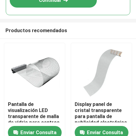
Continuar
Productos recomendados
En casa
Pantalla de
Display panel de
visualización LED
cristal transparente
Productos
transparente de malla
para pantalla de
de vidrio para centros
publicidad electrónica
comerciales
de laminado flexible de
Enviar Consulta
Enviar Consulta
Los vídeos
multipropósito
vidrio