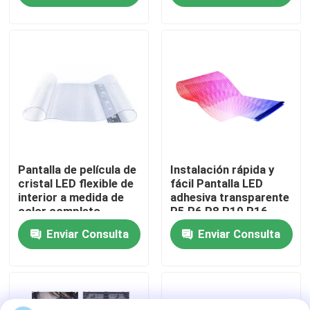
Espectáculo VR
Sobre nosotros
Recorrido por la fábrica
Pantalla de película de
Instalación rápida y
Control de calidad
cristal LED flexible de
fácil Pantalla LED
interior a medida de
adhesiva transparente
color completo
P5 P6 P8 P10 P16
Contacta con nosotros
P20 Pantalla de
Enviar Consulta
Enviar Consulta
película LED
transparente flexible
Noticias
Solicitar una cita