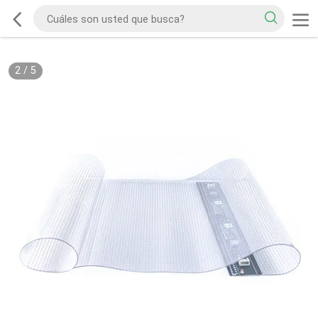
2
/
5