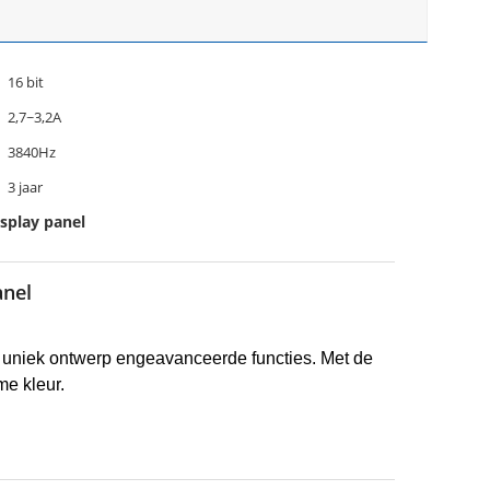
16 bit
2,7~3,2A
3840Hz
3 jaar
isplay panel
anel
 uniek ontwerp en
geavanceerde functies. Met de
me kleur.