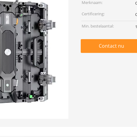
Merknaam:
Certificering:
Min. bestelaantal:
Contact nu