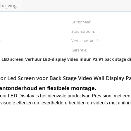
rijving
Grijsschaal:
Stuurstroom:
m
Vernieuw tarief:
Garantie:
 LED screen
Verhuur LED-display video muur
P3.91 back stage d
,
,
oor Led Screen voor Back Stage Video Wall Display P
ant
onderhoud en flexibele montage.
oor LED Display is het nieuwste product
van Prevision, met een
 visuele effecten en levert
heldere beelden en video's met unifor