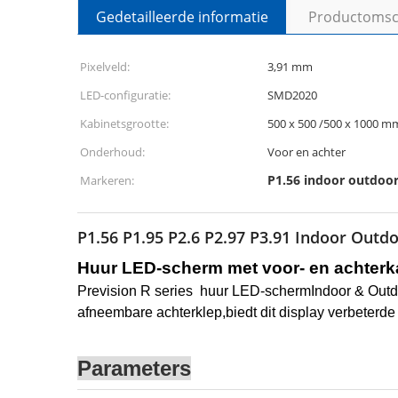
Gedetailleerde informatie
Productomsch
Pixelveld:
3,91 mm
LED-configuratie:
SMD2020
Kabinetsgrootte:
500 x 500 /500 x 1000 m
Onderhoud:
Voor en achter
P1.56 indoor outdoor
Markeren:
P1.56 P1.95 P2.6 P2.97 P3.91 Indoor Outd
Huur LED-scherm met voor- en achterk
Prevision R series huur LED-scherm
Indoor & Outd
afneembare achterklep,
biedt dit display verbeterde
Parameters