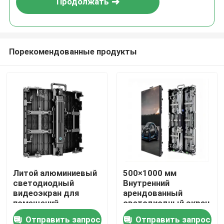
Продолжать
Порекомендованные продукты
Домой
Литой алюминиевый
500×1000 мм
светодиодный
Внутренний
Продукты
видеоэкран для
арендованный
помещений,
светодиодный экран
полноцветный,
с литой
Отправить запрос
Отправить запрос
Видеозаписи
энергосберегающая
алюминиевой