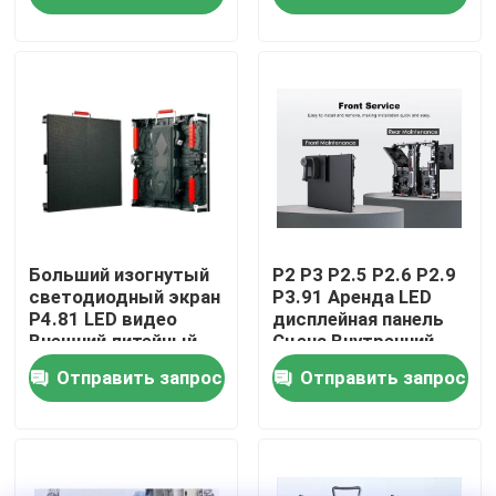
технология для
светодиодной
цифровых дисплеев
шкафкой
VR-шоу
на мероприятиях
О нас
Экскурсия по заводу
Контроль качества
Больший изогнутый
P2 P3 P2.5 P2.6 P2.9
светодиодный экран
P3.91 Аренда LED
P4.81 LED видео
дисплейная панель
Внешний литейный
Сцена Внутренний
Свяжитесь с нами
алюминиевый шкаф
наружный
Отправить запрос
Отправить запрос
500 * 500 мм LED
светодиодный экран
арендный дисплей
Новости
Запросите цитату