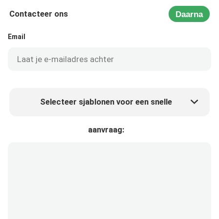
Contacteer ons
Daarna
Email
Selecteer sjablonen voor een snelle
Product prijs
Min.order quantity
aanvraag:
Vraag een staal aan
Meer details