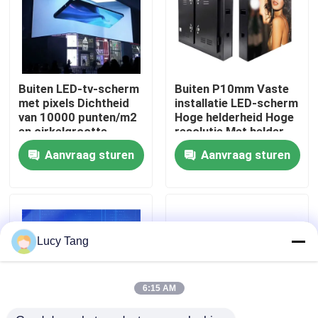
VR-show
Over ons
Buiten LED-tv-scherm
Buiten P10mm Vaste
met pixels Dichtheid
installatie LED-scherm
van 10000 punten/m2
Hoge helderheid Hoge
Fabriekstocht
en cirkelgrootte
resolutie Met helder
beeld effect
Aanvraag sturen
Aanvraag sturen
Kwaliteitscontrole
Neem contact met ons op
Lucy Tang
Nieuws
6:15 AM
Vraag een offerte