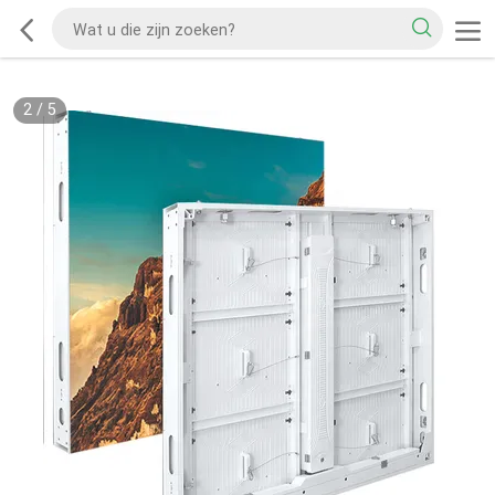
2
/
5