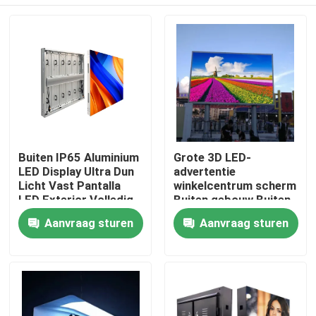
Buiten IP65 Aluminium
Grote 3D LED-
LED Display Ultra Dun
advertentie
Licht Vast Pantalla
winkelcentrum scherm
LED Exterior Volledig
Buiten gebouw Buiten
Aluminium Paneel
LED-scherm
Huis
Aanvraag sturen
Aanvraag sturen
Groot AD Display
Scherm
Producten
Video's