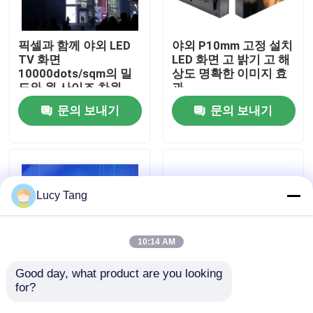
VR 쇼
픽셀과 함께 야외 LED
야외 P10mm 고정 설치
TV 화면
LED 화면 고 밝기 고 해
10000dots/sqm의 밀
상도 명확한 이미지 효
우리 에 관한 것
도와 원 사이즈 차원
과
문의 보내기
문의 보내기
공장 투어
품질 관리
Lucy Tang
저희와 연락
10:14 AM
뉴스
Good day, what product are you looking 
for?
P8 야외 광고 거대 LED
LED 광고 게시판 화면
디스플레이 P2.5 P4 P5
비디오 패널 고정 벽 야
인용 을 요청 하십시오