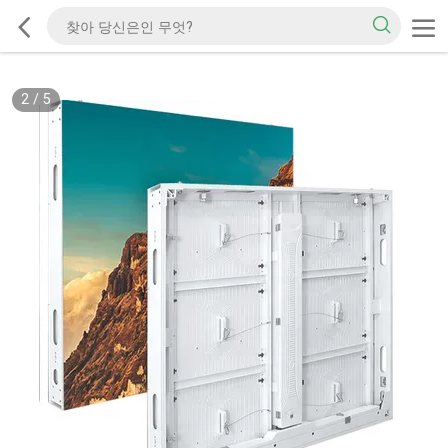
2
/
5