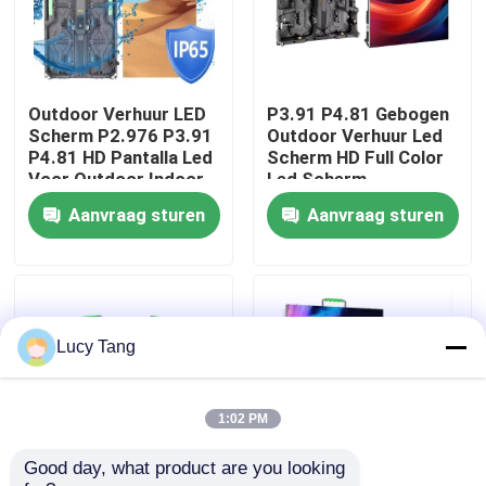
VR-show
Outdoor Verhuur LED
P3.91 P4.81 Gebogen
Over ons
Scherm P2.976 P3.91
Outdoor Verhuur Led
P4.81 HD Pantalla Led
Scherm HD Full Color
Voor Outdoor Indoor
Led Scherm
Fabriekstocht
Concert Evenement
evenementen led
Aanvraag sturen
Aanvraag sturen
Reclame Verhuur
scherm
Scherm
Kwaliteitscontrole
Neem contact met ons op
Lucy Tang
Nieuws
1:02 PM
Good day, what product are you looking 
Vraag een offerte