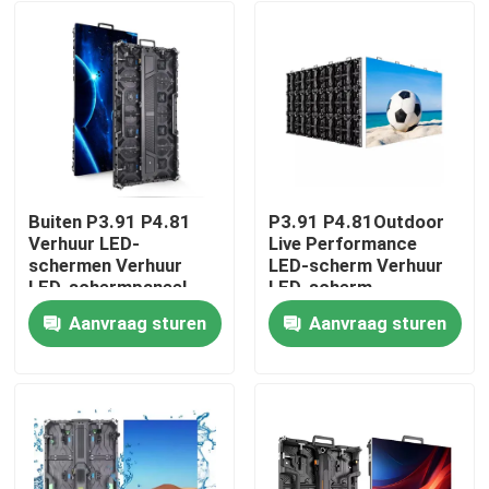
Buiten P3.91 P4.81
P3.91 P4.81Outdoor
Verhuur LED-
Live Performance
schermen Verhuur
LED-scherm Verhuur
LED-schermpaneel
LED-scherm
Bühnengebeurtenissen
Waterdicht podium
Aanvraag sturen
Aanvraag sturen
LED-scherm
Hoge helderheid
Huis
Achtergrondscherm
LED-muur
Producten
Video's