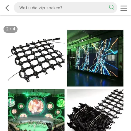
2
/
4