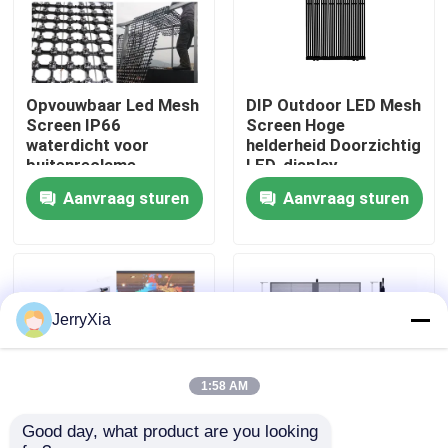
VR-show
Opvouwbaar Led Mesh
DIP Outdoor LED Mesh
Over ons
Screen IP66
Screen Hoge
waterdicht voor
helderheid Doorzichtig
buitenreclame
LED-display
Fabriekstocht
Aanvraag sturen
Aanvraag sturen
Kwaliteitscontrole
Neem contact met ons op
JerryXia
Nieuws
1:58 AM
Good day, what product are you looking 
Vraag een offerte