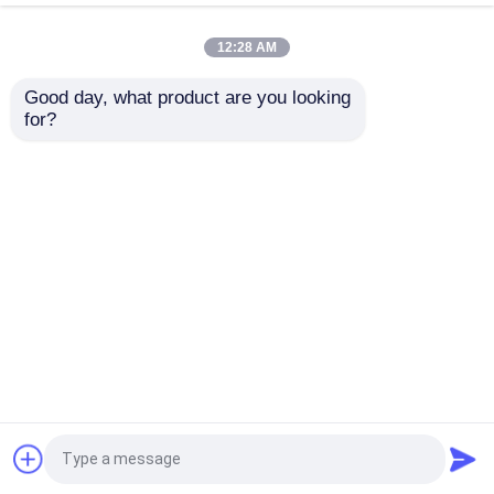
Billboard Waterdicht
advertentiebord
IP68 Verscheidene
12:28 AM
doeleinden
Beste prijs
Beste prijs
Good day, what product are you looking 
for?
Contacteer ons
Contacteer ons
Bekijk meer
Thuis
Ongeveer ons
Contacteer ons
Desktop Site
Sitemap
Privacybeleid
Kwaliteit
HD-LED-display
China Fabriek.Copyright
© 2026 Conwin Optoelectronic Co., Ltd.. All
Rights Reserved.