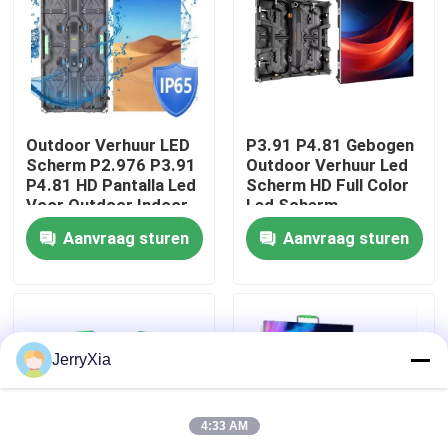
VR-show
Over ons
Outdoor Verhuur LED
P3.91 P4.81 Gebogen
Scherm P2.976 P3.91
Outdoor Verhuur Led
Fabriekstocht
P4.81 HD Pantalla Led
Scherm HD Full Color
Voor Outdoor Indoor
Led Scherm
Concert Evenement
evenementen led
Aanvraag sturen
Aanvraag sturen
Reclame Verhuur
scherm
Kwaliteitscontrole
Scherm
Neem contact met ons op
JerryXia
Nieuws
4:33 AM
Vraag een offerte