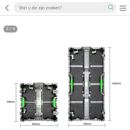
2
/
4