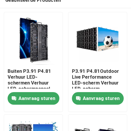
Buiten P3.91 P4.81
P3.91 P4.81Outdoor
Verhuur LED-
Live Performance
schermen Verhuur
LED-scherm Verhuur
LED-schermpaneel
LED-scherm
Huis
Bühnengebeurtenissen
Waterdicht podium
Aanvraag sturen
Aanvraag sturen
LED-scherm
Hoge helderheid
Achtergrondscherm
Producten
LED-muur
Video's