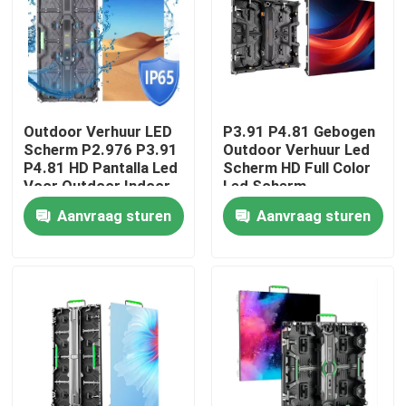
VR-show
Over ons
Outdoor Verhuur LED
P3.91 P4.81 Gebogen
Scherm P2.976 P3.91
Outdoor Verhuur Led
Fabriekstocht
P4.81 HD Pantalla Led
Scherm HD Full Color
Voor Outdoor Indoor
Led Scherm
Concert Evenement
evenementen led
Aanvraag sturen
Aanvraag sturen
Reclame Verhuur
scherm
Kwaliteitscontrole
Scherm
Neem contact met ons op
Nieuws
Vraag een offerte