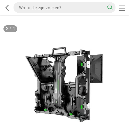
2
/
4