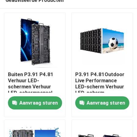
Buiten P3.91 P4.81
P3.91 P4.81Outdoor
Verhuur LED-
Live Performance
schermen Verhuur
LED-scherm Verhuur
LED-schermpaneel
LED-scherm
Huis
Bühnengebeurtenissen
Waterdicht podium
Aanvraag sturen
Aanvraag sturen
LED-scherm
Hoge helderheid
Achtergrondscherm
Producten
LED-muur
Video's