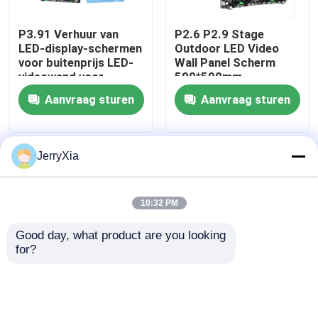
P3.91 Verhuur van
P2.6 P2.9 Stage
HD-LED-display
LED-display-schermen
Outdoor LED Video
voor buitenprijs LED-
Wall Panel Scherm
videowand voor
500*500mm
Openlucht reclame Geleide Vertoning
podiumconcerten
Waterdicht
Aanvraag sturen
Aanvraag sturen
Verhuur van LED-
schermen
Openluchthuur LEIDENE Vertoning
JerryXia
Thuis
Ongeveer ons
Contacteer ons
Desktop Site
Binnenhuur LEIDENE Vertoning
Sitemap
Privacybeleid
10:32 PM
Buiten geleid reclamebord
Good day, what product are you looking 
Kwaliteit
HD-LED-display
China Fabriek.Copyright
for?
© 2026 Conwin Optoelectronic Co., Ltd.. All
Led-videomuur voor binnen
Rights Reserved.
Stadion het LEIDENE Scherm