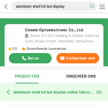
Conwin Optoelectronic Co., Ltd.
Room 313-315, Building A, Sanlian Industrial
Zone, Shiyan Street ,Shenzhen, China,China
5.0
Geverifieerde Leverancier
Bel nu
Contacteer ons
PRODUCTEN
ONGEVEER ONS
aluminum shell hd led display online fabricage
(5)