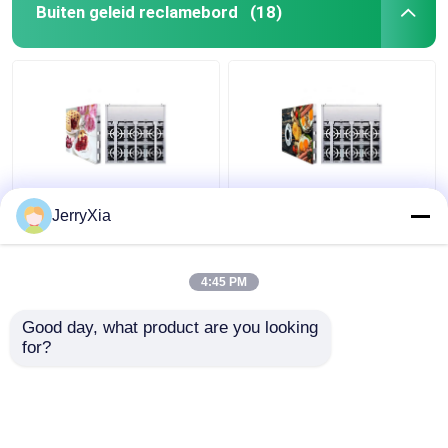
Buiten geleid reclamebord
(18)
Voorste Achterste
Digitaal hoog
JerryXia
Dienst Buiten LED-
helderheids-LED-buiten
Billboard Waterdicht
advertentiebord
IP68 Verscheidene
4:45 PM
doeleinden
Beste prijs
Beste prijs
Good day, what product are you looking 
for?
Contacteer ons
Contacteer ons