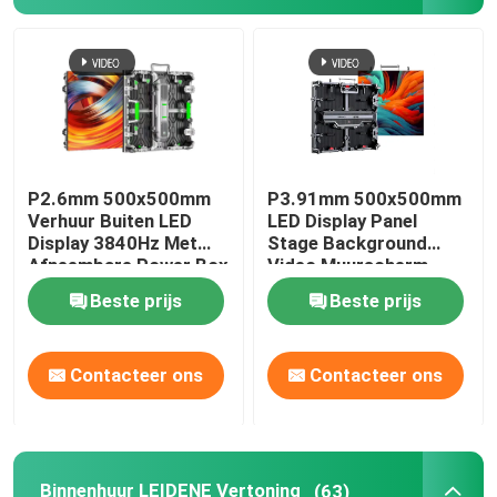
Doorzichtig LED-scherm
LED-gaasscherm
Flexibele LEIDENE het Schermvertoning
P2.6mm 500x500mm
P3.91mm 500x500mm
Verhuur Buiten LED
LED Display Panel
Display 3840Hz Met
Stage Background
openlucht geleide tekens
Afneembare Power Box
Video Muurscherm
Beste prijs
Beste prijs
Buiten LED-strooklicht
Contacteer ons
Contacteer ons
Het creatieve LEIDENE Vertoningsscherm
Binnenhuur LEIDENE Vertoning
(63)