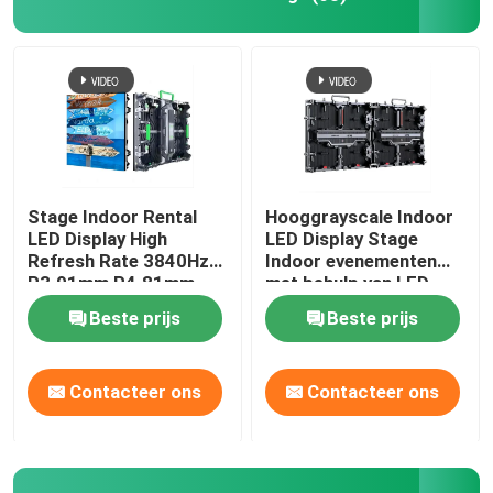
Stage Indoor Rental
Hooggrayscale Indoor
LED Display High
LED Display Stage
Refresh Rate 3840Hz
Indoor evenementen
P3.91mm P4.81mm
met behulp van LED-
schermpaneel
Beste prijs
Beste prijs
Contacteer ons
Contacteer ons