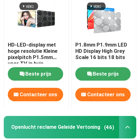
VR-show
Over ons
HD-LED-display met
P1.8mm P1.9mm LED
hoge resolutie Kleine
HD Display High Grey
pixelpitch P1.5mm
Scale 16 bits 18 bits
Fabriekstocht
voor TV in huis
Beste prijs
Beste prijs
Kwaliteitscontrole
Contacteer ons
Contacteer ons
Neem contact met ons op
Nieuws
Openlucht reclame Geleide Vertoning
(46)
Vraag een offerte