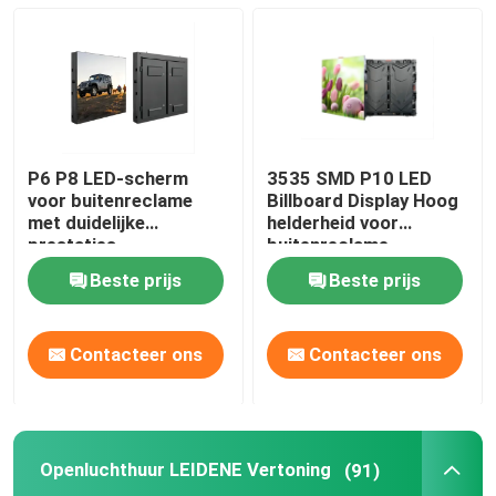
HD-LED-display
Openlucht reclame Geleide Vertoning
P6 P8 LED-scherm
3535 SMD P10 LED
Openluchthuur LEIDENE Vertoning
voor buitenreclame
Billboard Display Hoog
met duidelijke
helderheid voor
prestaties
buitenreclame
Binnenhuur LEIDENE Vertoning
Beste prijs
Beste prijs
Buiten geleid reclamebord
Contacteer ons
Contacteer ons
Led-videomuur voor binnen
Openluchthuur LEIDENE Vertoning
(91)
Stadion het LEIDENE Scherm