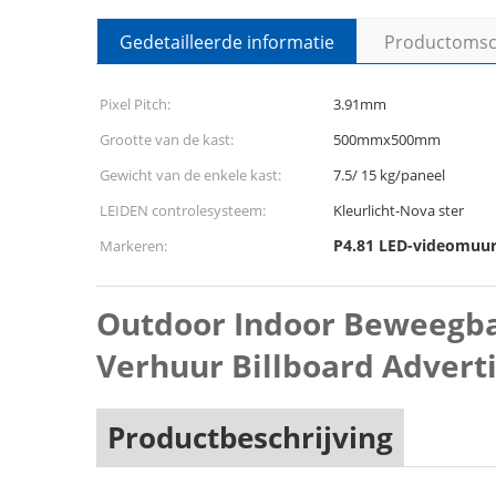
Gedetailleerde informatie
Productomsch
Pixel Pitch:
3.91mm
Grootte van de kast:
500mmx500mm
Gewicht van de enkele kast:
7.5/ 15 kg/paneel
LEIDEN controlesysteem:
Kleurlicht-Nova ster
P4.81 LED-videomuu
Markeren:
Outdoor Indoor Beweegba
Verhuur Billboard Adverti
Productbeschrijving