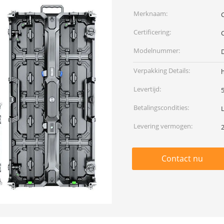
Merknaam:
Certificering:
Modelnummer:
Verpakking Details:
Levertijd:
Betalingscondities:
Levering vermogen:
Contact nu