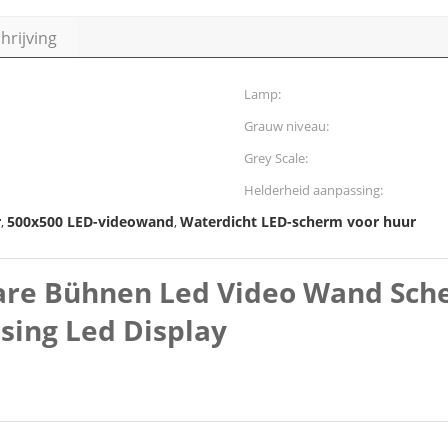
rijving
Lamp:
Grauw niveau:
Grey Scale:
Helderheid aanpassing:
r
500x500 LED-videowand
Waterdicht LED-scherm voor huur
,
,
re Bühnen Led Video Wand Sche
sing Led Display