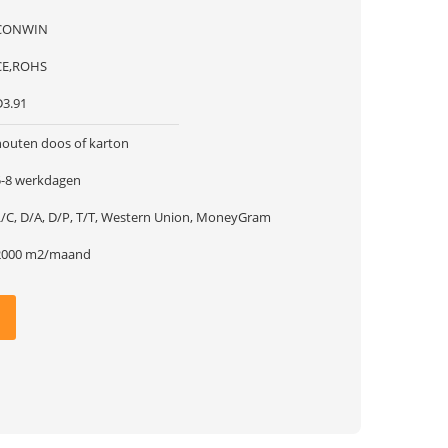
CONWIN
CE,ROHS
D3.91
houten doos of karton
5-8 werkdagen
L/C, D/A, D/P, T/T, Western Union, MoneyGram
2000 m2/maand