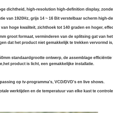
ge dichtheid, high-resolution high-definition display, zonder
 van 1920Hz, grijs 14 ~ 16 Bit verstelbaar scherm high-defi
van hoge kwaliteit, zichthoek tot 140 graden en hoger, effe
mm groot formaat, verminderen van de splitsing gat van he
gen dat het product niet gemakkelijk te trekken vervormd is,
* 250mm standaardgrootte ontwerp, de assemblage efficiënti
et product is licht, een gemakkelijke installatie.
passing op tv-programma's, VCD/DVD's en live shows.
tale werktijden en de temperatuur van elke kast te controle