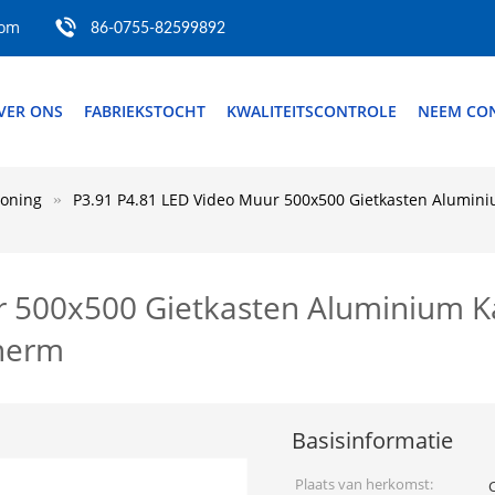
com
86-0755-82599892
VER ONS
FABRIEKSTOCHT
KWALITEITSCONTROLE
NEEM CON
toning
P3.91 P4.81 LED Video Muur 500x500 Gietkasten Alumin
r 500x500 Gietkasten Aluminium K
cherm
Basisinformatie
Plaats van herkomst: