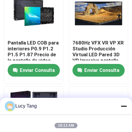
Espectáculo VR
Sobre nosotros
Pantalla LED COB para
7680Hz VFX VR VP XR
interiores P0.9 P1.2
Studio Producción
Recorrido por la fábrica
P1.5 P1.87 Precio de
Virtual LED Pared 3D
la pantalla de video
VR Imersiva pantalla
Pantalla LED para
LED
Enviar Consulta
Enviar Consulta
interiores Pantalla LED
Control de calidad
COB
Contacta con nosotros
Lucy Tang
Noticias
10:13 AM
Solicitar una cita