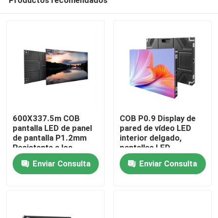
600X337.5m COB
COB P0.9 Display de
pantalla LED de panel
pared de vídeo LED
de pantalla P1.2mm
interior delgado,
Resistente a los
pantallas LED
En casa
impactos
interiores 3 años 320
Enviar Consulta
Enviar Consulta
X 160 MM,320 X 160
MM
Productos
Los vídeos