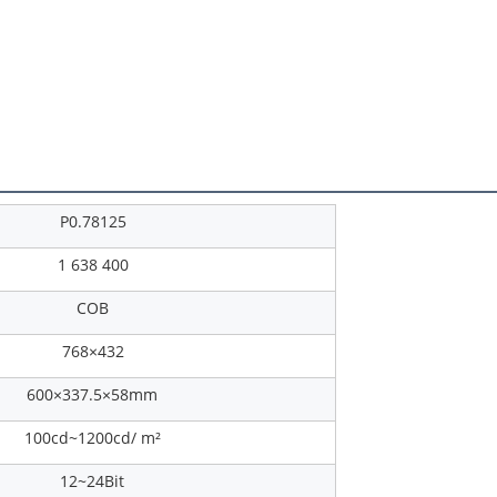
P0.78125
1 638 400
COB
768×432
600×337.5×58mm
100cd~1200cd/ m²
12~24Bit