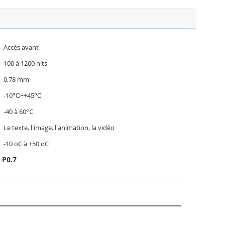
Accès avant
100 à 1200 nits
0,78 mm
-10℃~+45℃
-40 à 60°C
Le texte, l'image, l'animation, la vidéo
-10 oC à +50 oC
 P0.7