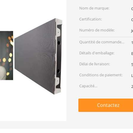
Nom de marque:
Certification:
Numéro de modèle:
J
Quantité de commande
min:
Détails d'emballage:
B
Délai de livraison:
5
Conditions de paiement:
L
Capacité
d'approvisionnement:
Contactez