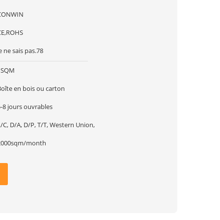
CONWIN
CE,ROHS
e ne sais pas.78
1SQM
oîte en bois ou carton
-8 jours ouvrables
/C, D/A, D/P, T/T, Western Union,
2000sqm/month