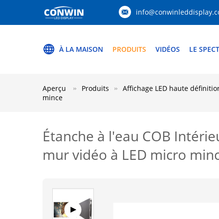
info@conwinleddisplay.
À LA MAISON
PRODUITS
VIDÉOS
LE SPEC
Aperçu
Produits
Affichage LED haute définitio
mince
Étanche à l'eau COB Intérieu
mur vidéo à LED micro min