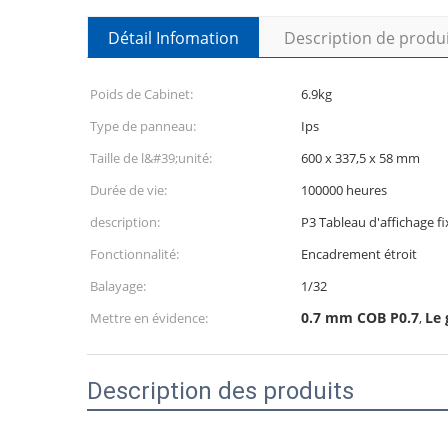
Détail Infomation
Description de produ
Poids de Cabinet:
6.9kg
Type de panneau:
Ips
Taille de l&#39;unité:
600 x 337,5 x 58 mm
Durée de vie:
100000 heures
description:
P3 Tableau d'affichage fi
Fonctionnalité:
Encadrement étroit
Balayage:
1/32
0.7 mm COB P0.7
Le 
Mettre en évidence:
,
Description des produits