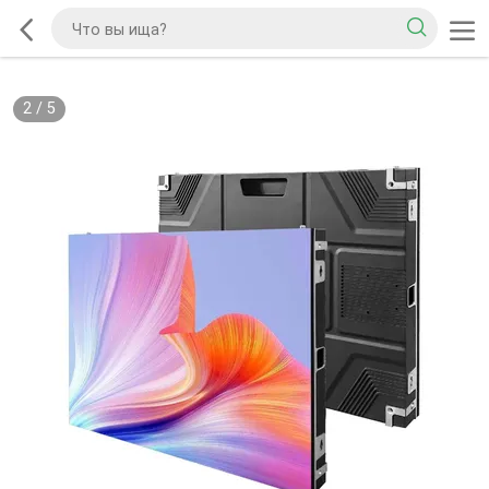
2
/
5