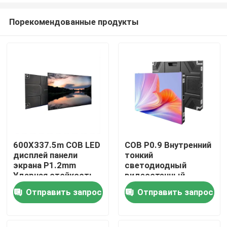
Порекомендованные продукты
600X337.5m COB LED
COB P0.9 Внутренний
дисплей панели
тонкий
Домой
экрана P1.2mm
светодиодный
Ударная стойкость
видеостенный
дисплей, Внутренние
Отправить запрос
Отправить запрос
Продукты
светодиодные
экраны 3 года 320 X
160 мм,320 X 160 мм
Видеозаписи