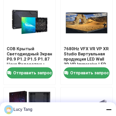
VR-шоу
О нас
Экскурсия по заводу
COB Крытый
7680Hz VFX VR VP XR
Светодиодный Экран
Studio Виртуальная
P0.9 P1.2 P1.5 P1.87
продукция LED Wall
Контроль качества
Цена Видеостены
3D VR Immersive LED
Светодиодный
Screen
Отправить запрос
Отправить запрос
Дисплей Крытый
Светодиодный Экран
Свяжитесь с нами
COB
Новости
Lucy Tang
Запросите цитату