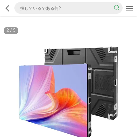
2
/
5