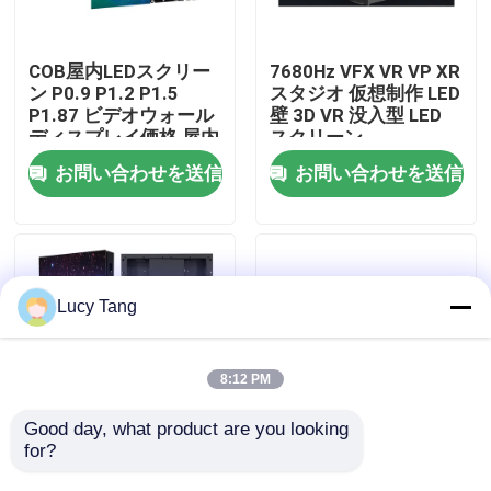
VRショー
COB屋内LEDスクリー
7680Hz VFX VR VP XR
ン P0.9 P1.2 P1.5
スタジオ 仮想制作 LED
P1.87 ビデオウォール
壁 3D VR 没入型 LED
わたしたち に つい て
ディスプレイ価格 屋内
スクリーン
LEDディスプレイ LED
お問い合わせを送信
お問い合わせを送信
COBスクリーン
工場 ツアー
品質管理
Lucy Tang
連絡 ください
8:12 PM
ニュース
Good day, what product are you looking 
for?
3Dステージダンスフロ
防水COB 室内 小型ピ
アパネルディスプレイ
クセルピッチ P0.6
引金 を 求め て ください