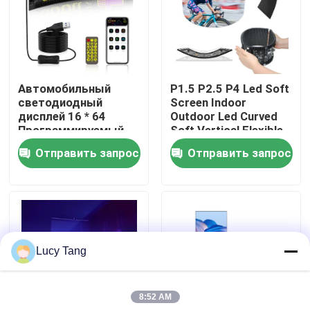
VR-шоу
О нас
Автомобильный
P1.5 P2.5 P4 Led Soft
светодиодный
Screen Indoor
дисплей 16 * 64
Outdoor Led Curved
Экскурсия по заводу
Программируемый
Soft Vertical Flexible
USB 5V RGB
Ads Display Screen
Отправить запрос
Отправить запрос
анимация текста DIY
(Ледующий мягкий
Контроль качества
прокрутка панель
экран внутреннего и
дистанционного
наружного
управления
освещения)
Рекламный
Свяжитесь с нами
светодиодный экран
Lucy Tang
Новости
8:52 AM
Запросите цитату