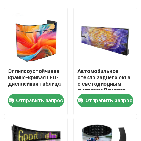
Эллипсоустойчивая
Автомобильное
крайно-кривая LED-
стекло заднего окна
дисплейная таблица
с светодиодным
дисплеем Реклама
Клейковый
Домой
Отправить запрос
Отправить запрос
Прозрачный полный
цвет Wifi 4G
Дисплейная панель
Продукты
Заднее окно такси
Видеозаписи