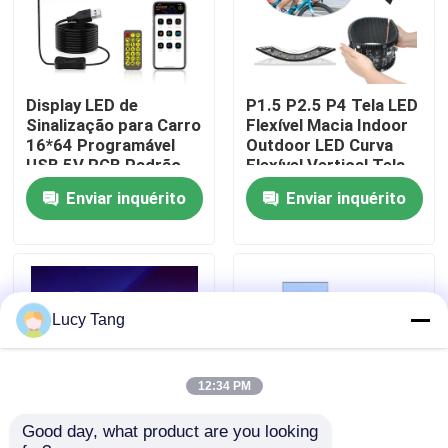
Espetáculo VR
Display LED de
P1.5 P2.5 P4 Tela LED
Sobre nós
Sinalização para Carro
Flexível Macia Indoor
16*64 Programável
Outdoor LED Curva
USB 5V RGB Padrão
Flexível Vertical Tela
Visita à fábrica
Animação Texto DIY
de Exibição de
Enviar inquérito
Enviar inquérito
Painel Rolante
Anúncios
Controle Remoto Tela
LED de Publicidade
Controle de qualidade
Contacte-nos
Lucy Tang
Notícias
12:34 PM
Good day, what product are you looking 
Solicite um orçamento