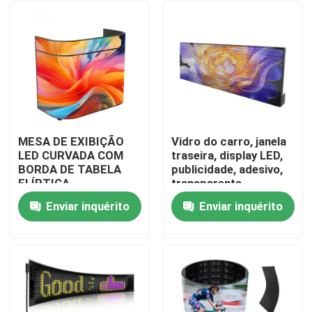
MESA DE EXIBIÇÃO
Vidro do carro, janela
LED CURVADA COM
traseira, display LED,
BORDA DE TABELA
publicidade, adesivo,
ELÍPTICA
transparente,
colorido, Wi-Fi, 4G,
Enviar inquérito
Enviar inquérito
painel de exibição,
Para casa
janela traseira de táxi
Produtos
Vídeos