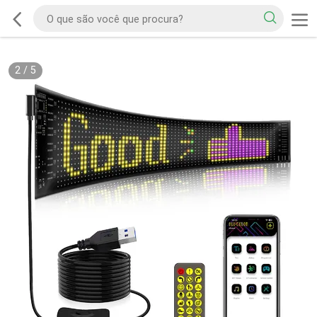
2
/
5