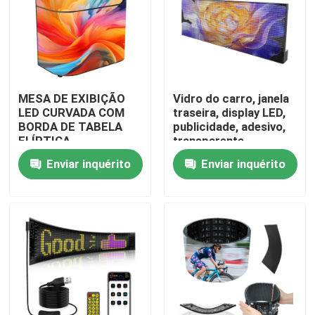
MESA DE EXIBIÇÃO
Vidro do carro, janela
LED CURVADA COM
traseira, display LED,
BORDA DE TABELA
publicidade, adesivo,
ELÍPTICA
transparente,
colorido, Wi-Fi, 4G,
Enviar inquérito
Enviar inquérito
painel de exibição,
janela traseira de táxi
Para casa
Produtos
Vídeos