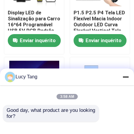
Display LED de
P1.5 P2.5 P4 Tela LED
Espetáculo VR
Sinalização para Carro
Flexível Macia Indoor
16*64 Programável
Outdoor LED Curva
USB 5V RGB Padrão
Flexível Vertical Tela
Sobre nós
Animação Texto DIY
de Exibição de
Enviar inquérito
Enviar inquérito
Painel Rolante
Anúncios
Controle Remoto Tela
LED de Publicidade
Visita à fábrica
Controle de qualidade
Lucy Tang
Contacte-nos
3:58 AM
Good day, what product are you looking 
Notícias
for?
Display LED Voador
P2.5 Poster LED
com Tapete Mágico
dobrável Indoor LED
de Drone Tela LED
Poster Publicidade
Solicite um orçamento