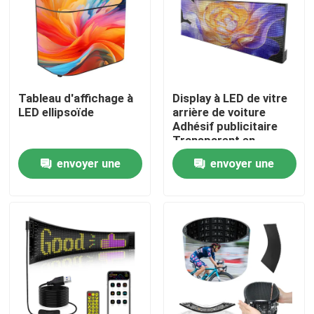
Tableau d'affichage à
Display à LED de vitre
LED ellipsoïde
arrière de voiture
Adhésif publicitaire
Transparent en
couleur Wifi 4G
envoyer une
envoyer une
Tableau d'affichage
demande
demande
À la maison
Produits
Vidéos