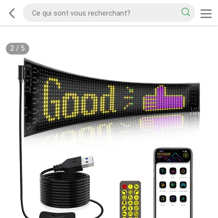
2
/
5