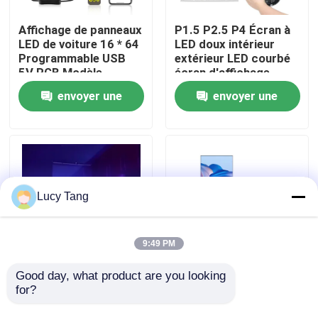
Affichage de panneaux
P1.5 P2.5 P4 Écran à
Le spectacle VR
LED de voiture 16 * 64
LED doux intérieur
Programmable USB
extérieur LED courbé
5V RGB Modèle
écran d'affichage
À propos de nous
d'animation Texte DIY
d'annonces verticale
envoyer une
envoyer une
Panneau de défilement
doux flexible
Télécommande Écran
demande
demande
LED publicitaire
Visite de l'usine
Contrôle de la qualité
Lucy Tang
Nous contacter
9:49 PM
Nouvelles
Good day, what product are you looking 
Écran LED volant avec
P2.5 Affiche LED
for?
tapis magique de
pliable Présentation
drone Écran de film
du produit publicitaire
Demandez un devis