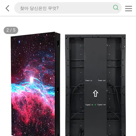
2
/
5