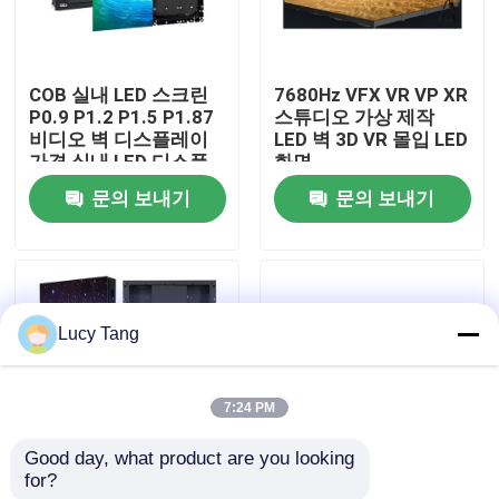
VR 쇼
COB 실내 LED 스크린
7680Hz VFX VR VP XR
P0.9 P1.2 P1.5 P1.87
스튜디오 가상 제작
우리 에 관한 것
비디오 벽 디스플레이
LED 벽 3D VR 몰입 LED
가격 실내 LED 디스플
화면
레이 LED Cob 스크린
문의 보내기
문의 보내기
공장 투어
품질 관리
Lucy Tang
저희와 연락
7:24 PM
뉴스
Good day, what product are you looking 
for?
3D 스테이지 댄스 플로
방수성 COB 실내 소 픽
인용 을 요청 하십시오