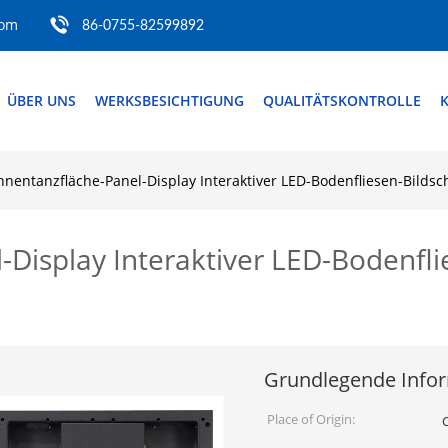
com
86-0755-82599892
ÜBER UNS
WERKSBESICHTIGUNG
QUALITÄTSKONTROLLE
nentanzfläche-Panel-Display Interaktiver LED-Bodenfliesen-Bildsc
Display Interaktiver LED-Bodenfli
Grundlegende Info
Place of Origin: