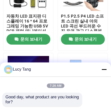
VR 쇼
자동차 LED 표지판 디
P1.5 P2.5 P4 LED 소프
스플레이 16 * 64 프로
트 스크린 실내 야외
그래밍 가능한 USB 5V
LED 곡선 부드러운 수
우리 에 관한 것
RGB 패턴 애니메이션
직 유연 광고 디스플레
텍스트 DIY 스크롤 패널
이 스크린
문의 보내기
문의 보내기
원격 제어 광고 LED 화
공장 투어
면
품질 관리
Lucy Tang
저희와 연락
7:26 AM
뉴스
Good day, what product are you looking 
for?
드론 마법 카펫 스크린
P2.5 접이식 LED 포스
과 함께 비행 LED 디스
터 실내 LED 포스터 광
인용 을 요청 하십시오