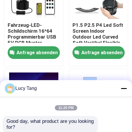
VR-Show
Fahrzeug-LED-
P1.5 P2.5 P4 Led Soft
Schildschirm 16*64
Screen Indoor
Über uns
Programmierbar USB
Outdoor Led Curved
5V RGB Muster
Soft Vertikal Flexible
Animation Text DIY
Anzeigenbildschirm
Anfrage absenden
Anfrage absenden
Werksbesichtigung
Scrolling Panel
Fernbedienung
Werbung LED-
Bildschirm
Qualitätskontrolle
Lucy Tang
Kontakt mit uns
11:20 PM
Neuigkeiten
Good day, what product are you looking 
for?
Fliegende LED-
P2.5 Faltbares LED-
Bitte um ein Angebot