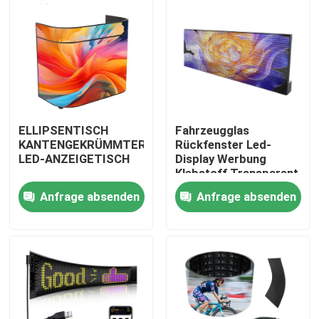
ELLIPSENTISCH
Fahrzeugglas
KANTENGEKRÜMMTER
Rückfenster Led-
LED-ANZEIGETISCH
Display Werbung
Klebstoff Transparent
Vollfarbe WLAN 4G
Anfrage absenden
Anfrage absenden
Display Board Taxi
Rückfenster
Zu Hause
Produkte
Videos