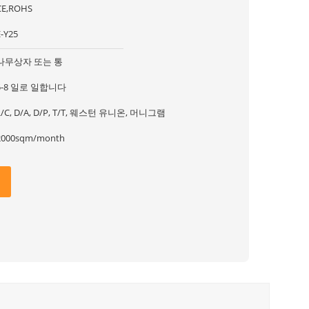
CE,ROHS
E-Y25
나무상자 또는 통
5-8 일로 일합니다
L/C, D/A, D/P, T/T, 웨스턴 유니온, 머니그램
2000sqm/month