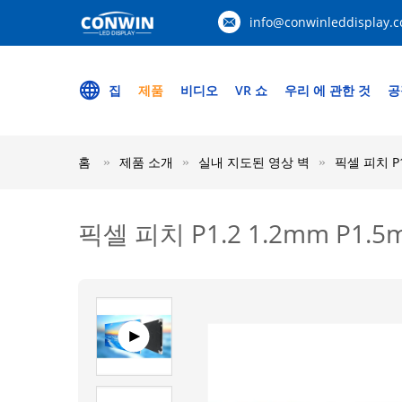
info@conwinleddisplay.
집
제품
비디오
VR 쇼
우리 에 관한 것
공
홈
제품 소개
실내 지도된 영상 벽
픽셀 피치 P
픽셀 피치 P1.2 1.2mm P1