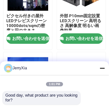
VRショー
ピクセル付きの屋外
外部 P10mm固定設置
LEDテレビスクリーン
LEDスクリーン 高明る
10000dots/sqmの密
さ 高解像度 明るい画
わたしたち に つい て
度と円の大きさ
像効果
お問い合わせを送信
お問い合わせを送信
工場 ツアー
品質管理
JerryXia
連絡 ください
1:01 PM
ニュース
Good day, what product are you looking 
for?
P8 屋外広告 巨大な
LED 広告 掲示板 画面
LEDディスプレイ P2.5
ビデオ パネル 固定壁
引金 を 求め て ください