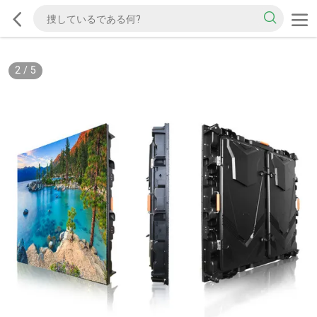
2
/
5