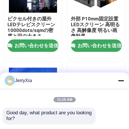
VRショー
ピクセル付きの屋外
外部 P10mm固定設置
LEDテレビスクリーン
LEDスクリーン 高明る
10000dots/sqmの密
さ 高解像度 明るい画
わたしたち に つい て
度と円の大きさ
像効果
お問い合わせを送信
お問い合わせを送信
工場 ツアー
品質管理
JerryXia
連絡 ください
11:16 AM
ニュース
Good day, what product are you looking 
for?
P8 屋外広告 巨大な
LED 広告 掲示板 画面
LEDディスプレイ P2.5
ビデオ パネル 固定壁
引金 を 求め て ください