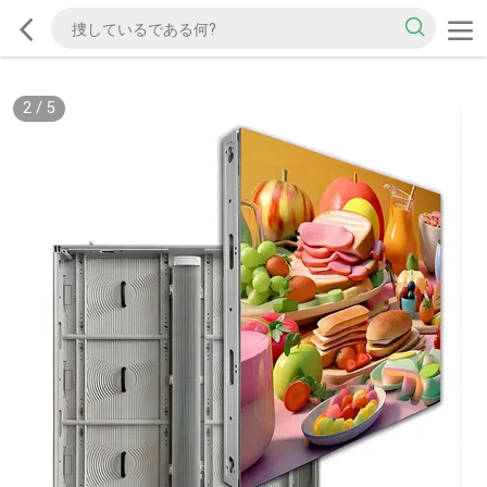
2
/
5