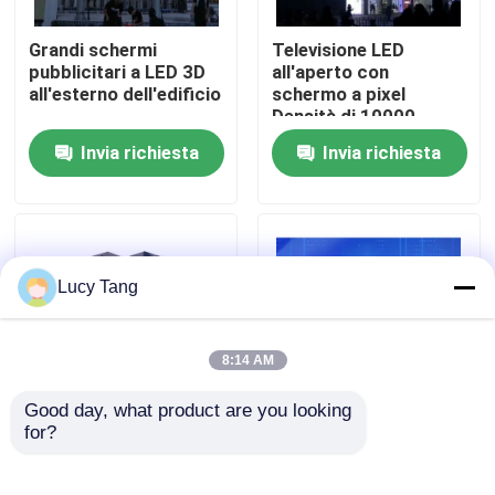
Grandi schermi
Televisione LED
Spettacolo VR
pubblicitari a LED 3D
all'aperto con
all'esterno dell'edificio
schermo a pixel
Densità di 10000
Su di noi
punti/mq e dimensione
Invia richiesta
Invia richiesta
del cerchio
Visita alla fabbrica
Controllo della qualità
Lucy Tang
Contattaci
8:14 AM
Good day, what product are you looking 
Notizie
for?
P10mm esterno
P8 Pubblicità
schermo a LED con
all'aperto Display LED
installazione fissa Alta
gigante P2.5 P4 P5 P8
Chiedi un preventivo