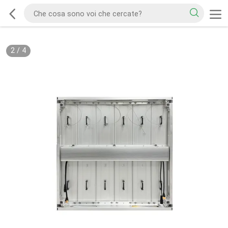
2
/
4