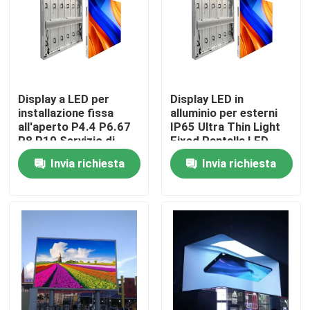
Display a LED per
Display LED in
installazione fissa
alluminio per esterni
all'aperto P4.4 P6.67
IP65 Ultra Thin Light
P8 P10 Servizio di
Fixed Pantalla LED
fronte all'alluminio
Exterior All Aluminum
Invia richiesta
Invia richiesta
Risparmio energetico
Panel Big AD Display
960X960Mm Led
Screen
Video Wall IP66
Casa.
Prodotti
Video