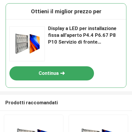
Ottieni il miglior prezzo per
Display a LED per installazione
fissa all'aperto P4.4 P6.67 P8
P10 Servizio di fronte
all'alluminio Risparmio
energetico 960X960Mm Led
Video Wall IP66
Continua
Prodotti raccomandati