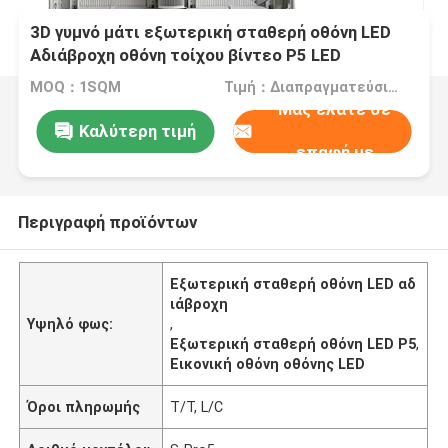
3D γυμνό μάτι εξωτερική σταθερή οθόνη LED
Αδιάβροχη οθόνη τοίχου βίντεο P5 LED
MOQ：1SQM
Τιμή：Διαπραγματεύσιμα
Μας ελάτε σε
Καλύτερη τιμή
επαφή με
Περιγραφή προϊόντων
Εξωτερική σταθερή οθόνη LED αδ
ιάβροχη
Υψηλό φως:
,
Εξωτερική σταθερή οθόνη LED P5
,
Εικονική οθόνη οθόνης LED
Όροι πληρωμής
T/T, L/C