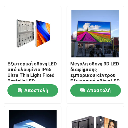
Εξωτερική οθόνη LED
Μεγάλη οθόνη 3D LED
από αλουμίνιο IP65
διαφήμισης
Ultra Thin Light Fixed
εμπορικού κέντρου
Pantalla LED
Εξωτερική οθόνη LED
Εξωτερική ολικής
εξωτερικού κτιρίου
Σπίτι
Αποστολή
Αποστολή
οθόνης από
αλουμίνιο Μεγάλη
ερώτησης
ερώτησης
οθόνη AD
Προϊόντα
Βίντεο