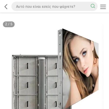
2
/
5