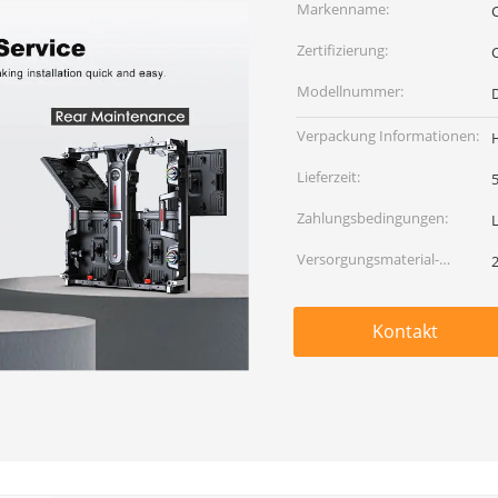
Markenname:
Zertifizierung:
Modellnummer:
Verpackung Informationen:
Lieferzeit:
5
Zahlungsbedingungen:
Versorgungsmaterial-
Fähigkeit:
Kontakt