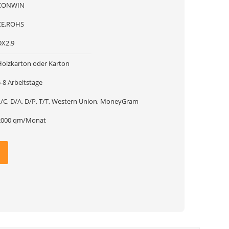
CONWIN
CE,ROHS
DX2.9
Holzkarton oder Karton
-8 Arbeitstage
L/C, D/A, D/P, T/T, Western Union, MoneyGram
2000 qm/Monat