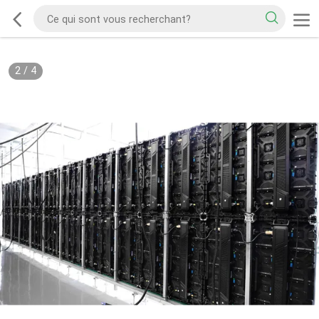
2
/
4