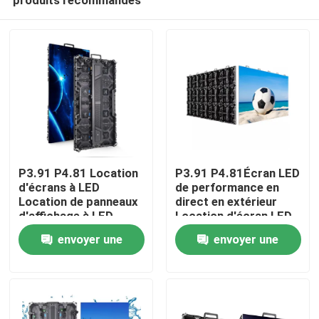
P3.91 P4.81 Location
P3.91 P4.81Écran LED
d'écrans à LED
de performance en
Location de panneaux
direct en extérieur
d'affichage à LED
Location d'écran LED
À la maison
Événements de scène
Écran LED étanche
envoyer une
envoyer une
Écran LED
Scène haute
luminosité Écran de
demande
demande
Produits
fond LED Mur
Vidéos