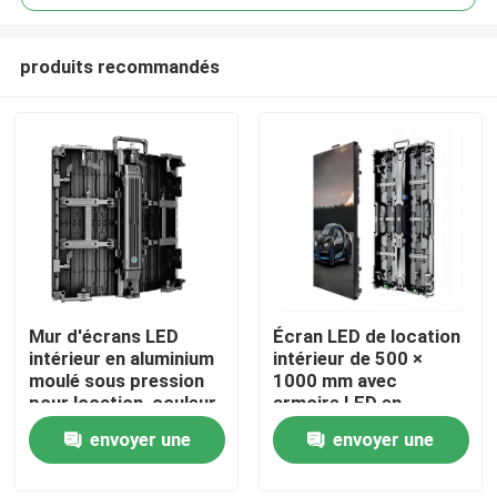
produits recommandés
Mur d'écrans LED
Écran LED de location
À la maison
intérieur en aluminium
intérieur de 500 ×
moulé sous pression
1000 mm avec
pour location, couleur
armoire LED en
Produits
pleine, économie
aluminium à moulage
envoyer une
envoyer une
d'énergie, technologie
sous pression
pour événements de
demande
demande
Vidéos
location et affichages