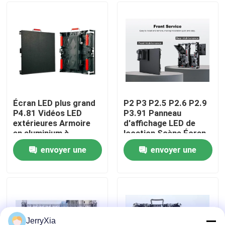
numériques
Le spectacle VR
À propos de nous
Visite de l'usine
Écran LED plus grand
P2 P3 P2.5 P2.6 P2.9
P4.81 Vidéos LED
P3.91 Panneau
extérieures Armoire
d'affichage LED de
Contrôle de la qualité
en aluminium à
location Scène Écran
moulage sous
LED extérieur intérieur
envoyer une
envoyer une
pression Écran
Nous contacter
d'affichage de
demande
demande
location LED 500 *
500 mm
Nouvelles
Demandez un devis
JerryXia