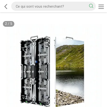
2
/
5