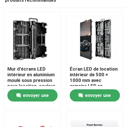
Mur d'écrans LED
Écran LED de location
intérieur en aluminium
intérieur de 500 ×
moulé sous pression
1000 mm avec
pour location, couleur
armoire LED en
À la maison
pleine, économie
aluminium à moulage
envoyer une
envoyer une
d'énergie, technologie
sous pression
pour événements de
demande
demande
Produits
location et affichages
numériques
Vidéos