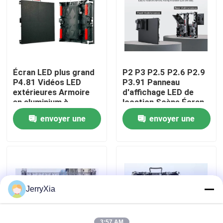
Le spectacle VR
À propos de nous
Écran LED plus grand
P2 P3 P2.5 P2.6 P2.9
P4.81 Vidéos LED
P3.91 Panneau
Visite de l'usine
extérieures Armoire
d'affichage LED de
en aluminium à
location Scène Écran
moulage sous
LED extérieur intérieur
envoyer une
envoyer une
pression Écran
Contrôle de la qualité
d'affichage de
demande
demande
location LED 500 *
500 mm
Nous contacter
Nouvelles
JerryXia
Demandez un devis
3:57 AM