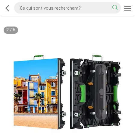
2
/
5