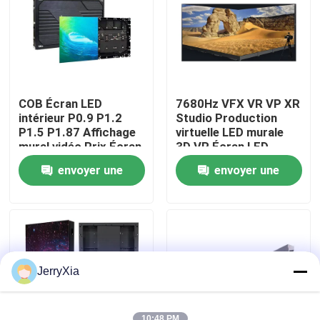
Le spectacle VR
À propos de nous
COB Écran LED
7680Hz VFX VR VP XR
intérieur P0.9 P1.2
Studio Production
Visite de l'usine
P1.5 P1.87 Affichage
virtuelle LED murale
mural vidéo Prix Écran
3D VR Écran LED
LED intérieur
immersif
envoyer une
envoyer une
Affichage LED Led Cob
Contrôle de la qualité
demande
demande
Nous contacter
Nouvelles
JerryXia
Demandez un devis
10:48 PM