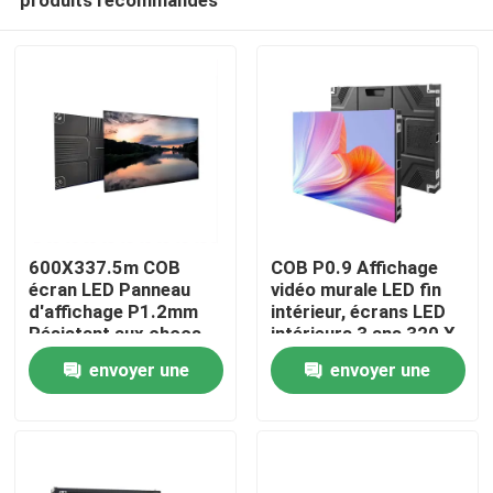
600X337.5m COB
COB P0.9 Affichage
écran LED Panneau
vidéo murale LED fin
d'affichage P1.2mm
intérieur, écrans LED
Résistant aux chocs
intérieurs 3 ans 320 X
À la maison
160 MM,320 X 160
envoyer une
envoyer une
MM
demande
demande
Produits
Vidéos