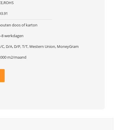
CE,ROHS
D3.91
houten doos of karton
5-8 werkdagen
L/C, D/A, D/P, T/T, Western Union, MoneyGram
2000 m2/maand