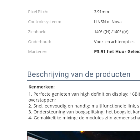
Pixel Pitch:
3.91mm
Controlesysteem:
LINSN of Nova
Zienhoek:
140° ((H) /140° ((V)
Onderhoud:
Voor- en achteropties
P3.91 het Huur Gele
Markeren:
Beschrijving van de producten
Kenmerken:
1. Perfecte genieten van high definition display: 16Bi
overstappen;
2. Snel, eenvoudig en handig: multifunctionele link, s
3. Ondersteuning van boogsplitsing: het boogslot ka
4- Gemakkelijke mixing: de modules zijn gemeenschap