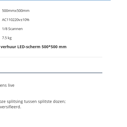
500mmx500mm
AC110220v±10%
1/8 Scannen
7.5 kg
 verhuur LED-scherm 500*500 mm
ens live
e splitsing tussen splitste dozen;
ersifieerd.