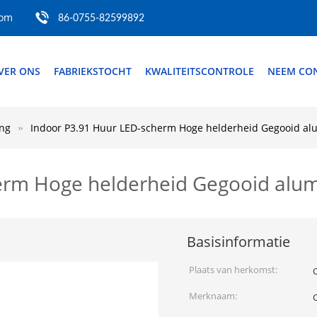
com
86-0755-82599892
VER ONS
FABRIEKSTOCHT
KWALITEITSCONTROLE
NEEM CON
ng
Indoor P3.91 Huur LED-scherm Hoge helderheid Gegooid 
herm Hoge helderheid Gegooid al
Basisinformatie
Plaats van herkomst:
Merknaam: