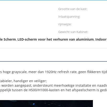
Grootte van de kast:
Inlaatspanning:
rijmwijze:
Gewicht van Kabinet:
ide Scherm
LED-scherm voor het verhuren van aluminium
Indoor
,
,
ts hoge grayscale, meer dan 1920Hz refresh rate, geen flikkeren tijd
tabieler, handiger en veiliger;
n worden aangepast, ondersteunt meerhoekige installatie en naadloz
pelijk tussen de H500/H1000-kasten en het afspeelscherm is gediv