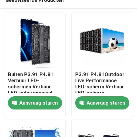
Buiten P3.91 P4.81
P3.91 P4.81Outdoor
Verhuur LED-
Live Performance
schermen Verhuur
LED-scherm Verhuur
LED-schermpaneel
LED-scherm
Huis
Bühnengebeurtenissen
Waterdicht podium
Aanvraag sturen
Aanvraag sturen
LED-scherm
Hoge helderheid
Achtergrondscherm
Producten
LED-muur
Video's