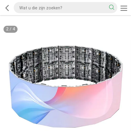
2
/
4