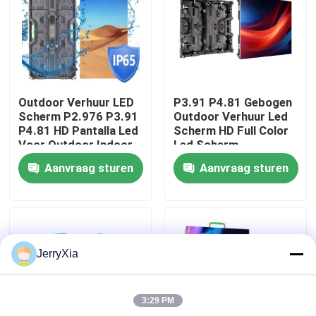
VR-show
Over ons
Outdoor Verhuur LED
P3.91 P4.81 Gebogen
Scherm P2.976 P3.91
Outdoor Verhuur Led
Fabriekstocht
P4.81 HD Pantalla Led
Scherm HD Full Color
Voor Outdoor Indoor
Led Scherm
Concert Evenement
evenementen led
Aanvraag sturen
Aanvraag sturen
Reclame Verhuur
scherm
Kwaliteitscontrole
Scherm
Neem contact met ons op
JerryXia
Nieuws
3:29 PM
Vraag een offerte