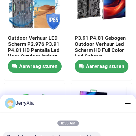
VR-show
Over ons
Outdoor Verhuur LED
P3.91 P4.81 Gebogen
Scherm P2.976 P3.91
Outdoor Verhuur Led
P4.81 HD Pantalla Led
Scherm HD Full Color
Fabriekstocht
Voor Outdoor Indoor
Led Scherm
Concert Evenement
evenementen led
Aanvraag sturen
Aanvraag sturen
Reclame Verhuur
scherm
Scherm
Kwaliteitscontrole
Neem contact met ons op
JerryXia
Nieuws
8:55 AM
Vraag een offerte