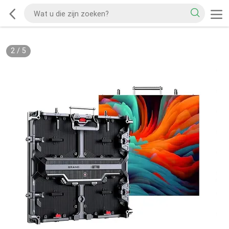
2
/
5