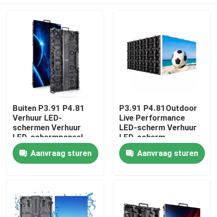
Buiten P3.91 P4.81
P3.91 P4.81Outdoor
Verhuur LED-
Live Performance
schermen Verhuur
LED-scherm Verhuur
LED-schermpaneel
LED-scherm
Bühnengebeurtenissen
Waterdicht podium
Huis
Aanvraag sturen
Aanvraag sturen
LED-scherm
Hoge helderheid
Achtergrondscherm
LED-muur
Producten
Video's