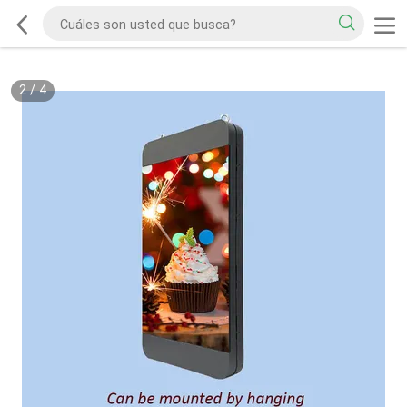
2
/
4