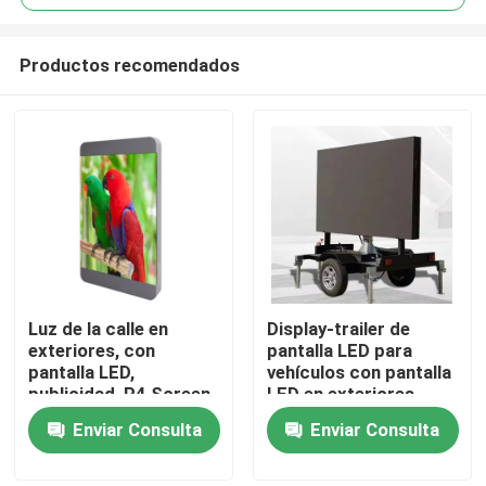
Productos recomendados
Luz de la calle en
Display-trailer de
En casa
exteriores, con
pantalla LED para
pantalla LED,
vehículos con pantalla
publicidad, P4 Screen,
LED en exteriores
Productos
señal de gestión
Enviar Consulta
Enviar Consulta
centralizada
inalámbrica
Los vídeos