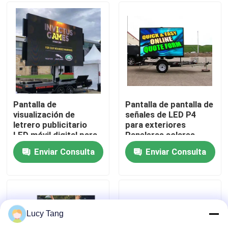
Espectáculo VR
Sobre nosotros
Recorrido por la fábrica
Pantalla de
Pantalla de pantalla de
visualización de
señales de LED P4
letrero publicitario
para exteriores
Control de calidad
LED móvil digital para
Paneleras solares
exteriores P6 con
Pantalla publicitaria
Enviar Consulta
Enviar Consulta
función SDK para
Pantalla LED HD
Contacta con nosotros
minoristas y agencias
OEM
Noticias
Lucy Tang
Solicitar una cita