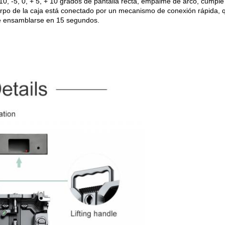
10, -5, 0, + 5, + 10 grados de pantalla recta, empalme de arco, cumple 
cuerpo de la caja está conectado por un mecanismo de conexión rápida,
de ensamblarse en 15 segundos.