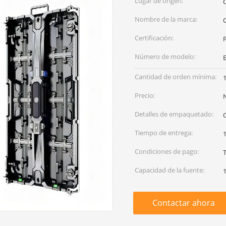
Lugar de origen:
Nombre de la marca:
Certificación:
Número de modelo:
E
Cantidad de orden mínima:
Precio:
Detalles de empaquetado:
Tiempo de entrega:
1
Condiciones de pago:
T
Capacidad de la fuente:
Contactar ahora