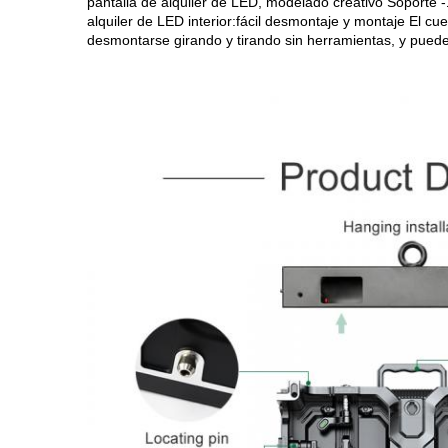
pantalla de alquiler de LED, modelado creativo Soporte -
alquiler de LED interior:fácil desmontaje y montaje El 
desmontarse girando y tirando sin herramientas, y pue