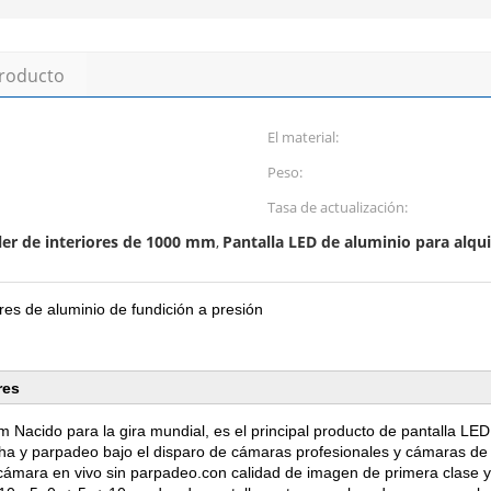
producto
El material:
Peso:
Tasa de actualización:
iler de interiores de 1000 mm
Pantalla LED de aluminio para alqui
,
es de aluminio de fundición a presión
res
acido para la gira mundial, es el principal producto de pantalla LED 
cha y parpadeo bajo el disparo de cámaras profesionales y cámaras de v
cámara en vivo sin parpadeo.con calidad de imagen de primera clase y al