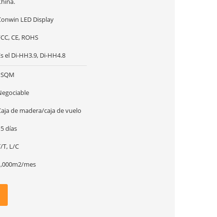
China.
Conwin LED Display
FCC, CE, ROHS
s el Di-HH3.9, Di-HH4.8
1SQM
Negociable
Caja de madera/caja de vuelo
5 días
/T, L/C
1,000m2/mes